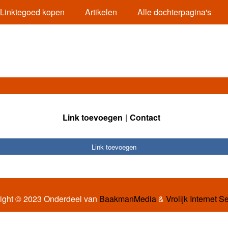
Linktegoed kopen
Artikelen
Alle dochterpagina's
Link toevoegen
Contact
Link toevoegen
ight © 2023 Onderdeel van
BaakmanMedia
&
Vrolijk Internet S