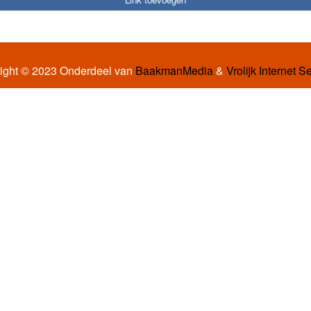
ight © 2023 Onderdeel van
BaakmanMedia
&
Vrolijk Internet S