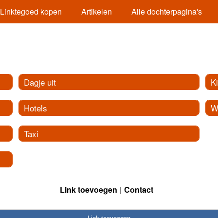
Linktegoed kopen
Artikelen
Alle dochterpagina's
Dagje uit
K
Hotels
W
Taxi
Link toevoegen
Contact
Link toevoegen