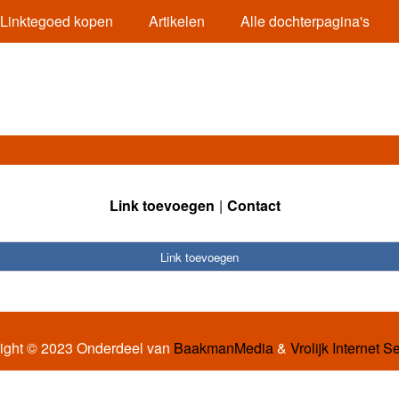
Linktegoed kopen
Artikelen
Alle dochterpagina's
Link toevoegen
Contact
Link toevoegen
ight © 2023 Onderdeel van
BaakmanMedia
&
Vrolijk Internet S