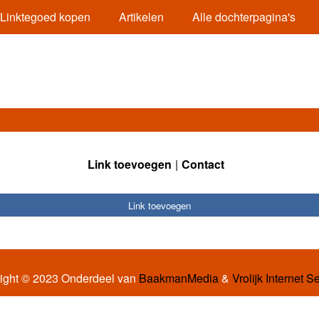
Linktegoed kopen
Artikelen
Alle dochterpagina's
Link toevoegen
Contact
Link toevoegen
ight © 2023 Onderdeel van
BaakmanMedia
&
Vrolijk Internet S